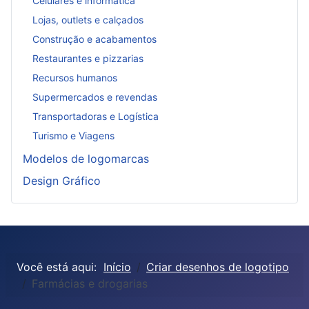
Celulares e informática
Lojas, outlets e calçados
Construção e acabamentos
Restaurantes e pizzarias
Recursos humanos
Supermercados e revendas
Transportadoras e Logística
Turismo e Viagens
Modelos de logomarcas
Design Gráfico
Você está aqui:
Início
Criar desenhos de logotipo
Farmácias e drogarias