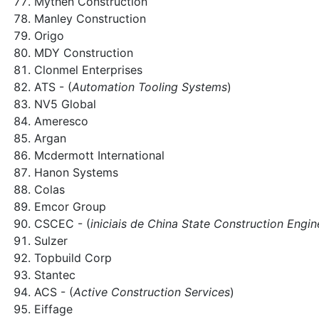
Mythen Construction
Manley Construction
Origo
MDY Construction
Clonmel Enterprises
ATS - (
Automation Tooling Systems
)
NV5 Global
Ameresco
Argan
Mcdermott International
Hanon Systems
Colas
Emcor Group
CSCEC - (
iniciais de China State Construction Engi
Sulzer
Topbuild Corp
Stantec
ACS - (
Active Construction Services
)
Eiffage