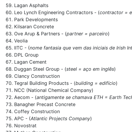
Lagan Asphalts
Leo Lynch Engineering Contractors - (
contractor = e
Park Developments
Kilsaran Concrete
Ove Arup & Partners - (
partner = parceiro
)
Veolia
IITC - (
nome fantasia que vem das iniciais de Irish I
DPL Group
Lagan Cement
Duggan Steel Group - (
steel = aço em inglês
)
Clancy Construction
Tegral Building Products - (
building = edifício
)
NCC (National Chemical Company)
Aecom - (
antigamente se chamava ETH = Earth Tec
Banagher Precast Concrete
Coffey Construction
APC - (
Atlantic Projects Company
)
Novostrat