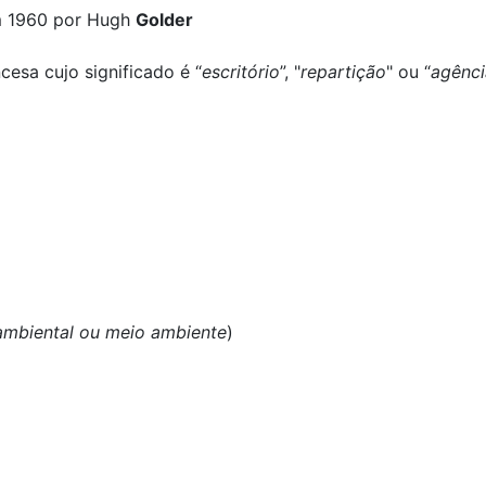
m 1960 por Hugh
Golder
esa cujo significado é “
escritório
”, "
repartição
" ou “
agênci
)
ambiental ou meio ambiente
)