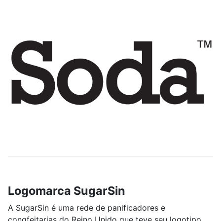
Logomarca SugarSin
A SugarSin é uma rede de panificadores e
congfeitarias do Reino Unido que teve seu logotipo