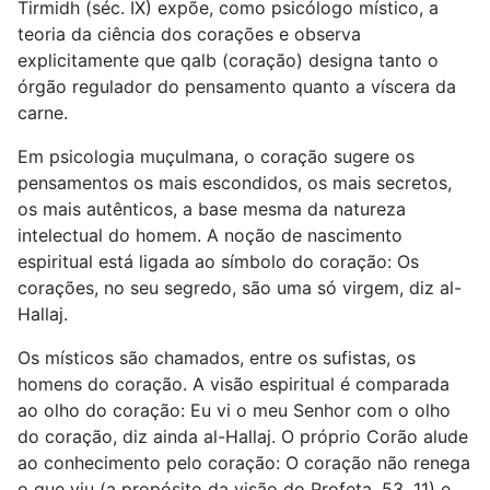
Tirmidh (séc. IX) expõe, como psicólogo místico, a
teoria da ciência dos corações e observa
explicitamente que qalb (coração) designa tanto o
órgão regulador do pensamento quanto a víscera da
carne.
Em psicologia muçulmana, o coração sugere os
pensamentos os mais escondidos, os mais secretos,
os mais autênticos, a base mesma da natureza
intelectual do homem. A noção de nascimento
espiritual está ligada ao símbolo do coração: Os
corações, no seu segredo, são uma só virgem, diz al-
Hallaj.
Os místicos são chamados, entre os sufistas, os
homens do coração. A visão espiritual é comparada
ao olho do coração: Eu vi o meu Senhor com o olho
do coração, diz ainda al-Hallaj. O próprio Corão alude
ao conhecimento pelo coração: O coração não renega
o que viu (a propósito da visão do Profeta, 53, 11) e