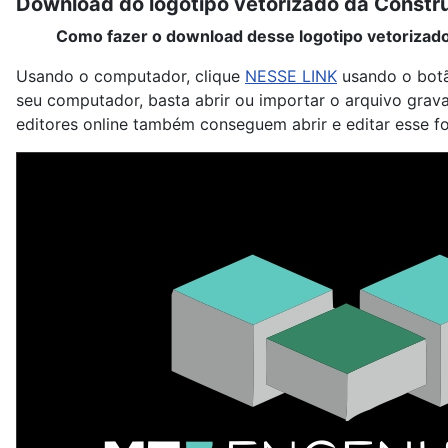
Download do logotipo vetorizado da Constr
Como fazer o download desse logotipo vetorizad
Usando o computador, clique
NESSE LINK
usando o botã
seu computador, basta abrir ou importar o arquivo grav
editores online também conseguem abrir e editar esse 