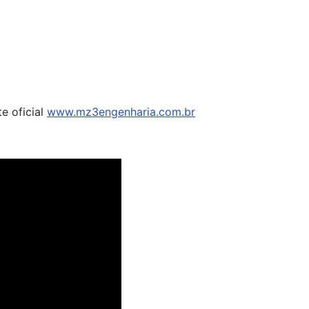
te oficial
www.mz3engenharia.com.br