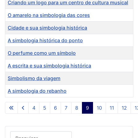
Criando um logo para um centro de cultura musical
O amarelo na simbologia das cores
Cidade e sua simbologia histórica
A simbologia histórica do ponto
O perfume como um símbolo
A escrita e sua simbologia histórica
Simbolismo da viagem
A simbologia do rebanho
Artigos
4
5
6
7
8
9
10
11
12
1
Página 9 de 24
Pesquisar