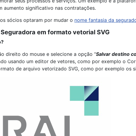
imorar seus processos e serviços. Um exemplo é a platafor
m aumento significativo nas contratações.
 os sócios optaram por mudar o
nome fantasia da segurad
l Seguradora em formato vetorial SVG
o?
o direito do mouse e selecione a opção "
Salvar destino c
ado usando um editor de vetores, como por exemplo o Corel
formato de arquivo vetorizado SVG, como por exemplo os s