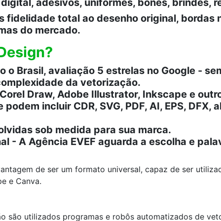
igital, adesivos, uniformes, bonés, brindes, r
fidelidade total ao desenho original, bordas n
amas do mercado.
 Design?
 o Brasil, avaliação 5 estrelas no Google - s
complexidade da vetorização.
orel Draw, Adobe Illustrator, Inkscape e outr
e podem incluir CDR, SVG, PDF, AI, EPS, DFX,
olvidas sob medida para sua marca.
al - A Agência EVEF aguarda a escolha e palavr
ntagem de ser um formato universal, capaz de ser utilizad
pe e
Canva.
ão são utilizados programas e robôs automatizados de vetor