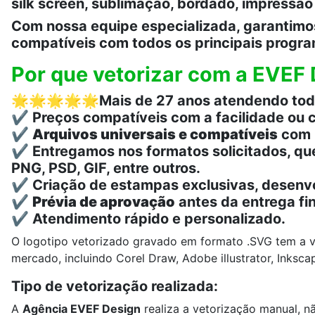
silk screen, sublimação, bordado, impressão d
Com nossa equipe especializada, garantimos 
compatíveis com todos os principais progr
Por que vetorizar com a EVEF
🌟🌟🌟🌟🌟
Mais de 27 anos atendendo todo
✔️ Preços compatíveis com a facilidade ou 
✔️
Arquivos universais e compatíveis
com C
✔️ Entregamos nos formatos solicitados, qu
PNG, PSD, GIF, entre outros.
✔️ Criação de estampas exclusivas, desenv
✔️
Prévia de aprovação
antes da entrega fin
✔️ Atendimento rápido e personalizado.
O logotipo vetorizado gravado em formato .SVG tem a va
mercado, incluindo
Corel Draw, A
dobe illustrator,
Inksca
Tipo de vetorização realizada:
A
Agência EVEF Design
realiza a vetorização manual, n