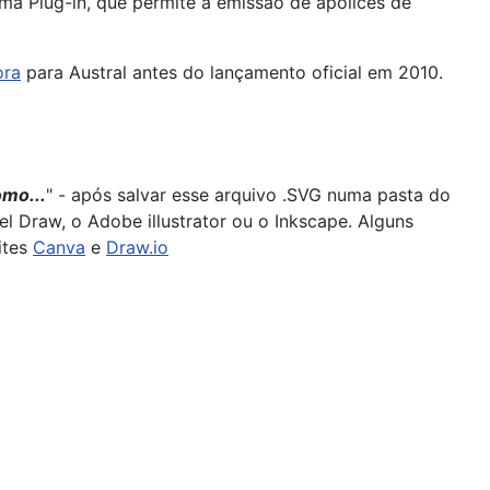
ma Plug-in, que permite a emissão de apólices de
ora
para Austral antes do lançamento oficial em 2010.
omo...
" - após salvar esse arquivo .SVG numa pasta do
 Draw, o Adobe illustrator ou o Inkscape. Alguns
ites
Canva
e
Draw.io