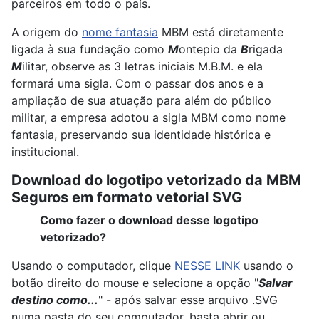
parceiros em todo o país.
A origem do
nome fantasia
MBM está diretamente
ligada à sua fundação como
M
ontepio da
B
rigada
M
ilitar, observe as 3 letras iniciais M.B.M. e ela
formará uma sigla. Com o passar dos anos e a
ampliação de sua atuação para além do público
militar, a empresa adotou a sigla MBM como nome
fantasia, preservando sua identidade histórica e
institucional.
Download do logotipo vetorizado da MBM
Seguros em formato vetorial SVG
Como fazer o download desse logotipo
vetorizado?
Usando o computador, clique
NESSE LINK
usando o
botão direito do mouse e selecione a opção "
Salvar
destino como...
" - após salvar esse arquivo .SVG
numa pasta do seu computador, basta abrir ou