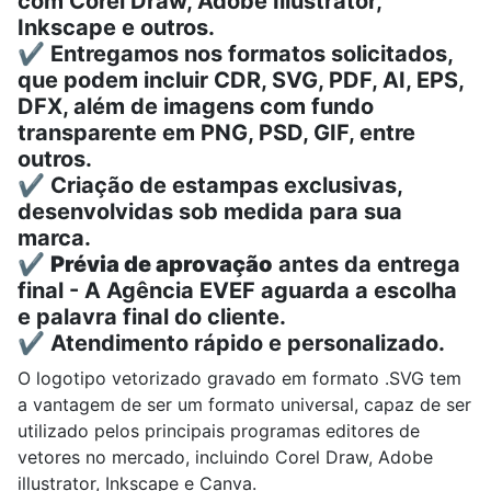
com Corel Draw, Adobe Illustrator,
Inkscape e outros.
✔️ Entregamos nos formatos solicitados,
que podem incluir CDR, SVG, PDF, AI, EPS,
DFX, além de imagens com fundo
transparente em PNG, PSD, GIF, entre
outros.
✔️ Criação de estampas exclusivas,
desenvolvidas sob medida para sua
marca.
✔️
Prévia de aprovação
antes da entrega
final - A Agência EVEF aguarda a escolha
e palavra final do cliente.
✔️ Atendimento rápido e personalizado.
O logotipo vetorizado gravado em formato .SVG tem
a vantagem de ser um formato universal, capaz de ser
utilizado pelos principais programas editores de
vetores no mercado, incluindo
Corel Draw, A
dobe
illustrator,
Inkscape e
Canva.