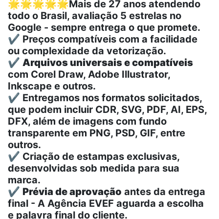
🌟🌟🌟🌟🌟
Mais de 27 anos atendendo
todo o Brasil, avaliação 5 estrelas no
Google - sempre entrega o que promete.
✔️ Preços compatíveis com a facilidade
ou complexidade da vetorização.
✔️
Arquivos universais e compatíveis
com Corel Draw, Adobe Illustrator,
Inkscape e outros.
✔️ Entregamos nos formatos solicitados,
que podem incluir CDR, SVG, PDF, AI, EPS,
DFX, além de imagens com fundo
transparente em PNG, PSD, GIF, entre
outros.
✔️ Criação de estampas exclusivas,
desenvolvidas sob medida para sua
marca.
✔️
Prévia de aprovação
antes da entrega
final - A Agência EVEF aguarda a escolha
e palavra final do cliente.