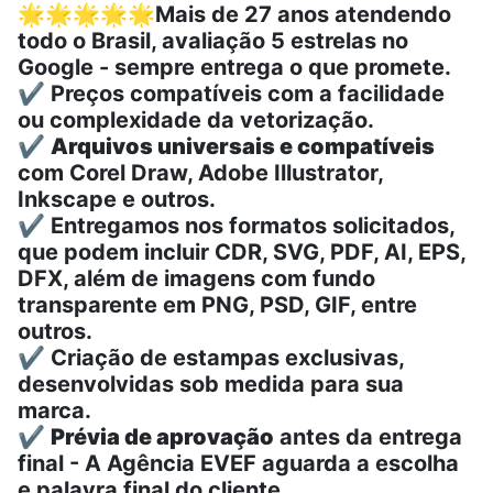
🌟🌟🌟🌟🌟
Mais de 27 anos atendendo
todo o Brasil, avaliação 5 estrelas no
Google - sempre entrega o que promete.
✔️ Preços compatíveis com a facilidade
ou complexidade da vetorização.
✔️
Arquivos universais e compatíveis
com Corel Draw, Adobe Illustrator,
Inkscape e outros.
✔️ Entregamos nos formatos solicitados,
que podem incluir CDR, SVG, PDF, AI, EPS,
DFX, além de imagens com fundo
transparente em PNG, PSD, GIF, entre
outros.
✔️ Criação de estampas exclusivas,
desenvolvidas sob medida para sua
marca.
✔️
Prévia de aprovação
antes da entrega
final - A Agência EVEF aguarda a escolha
e palavra final do cliente.