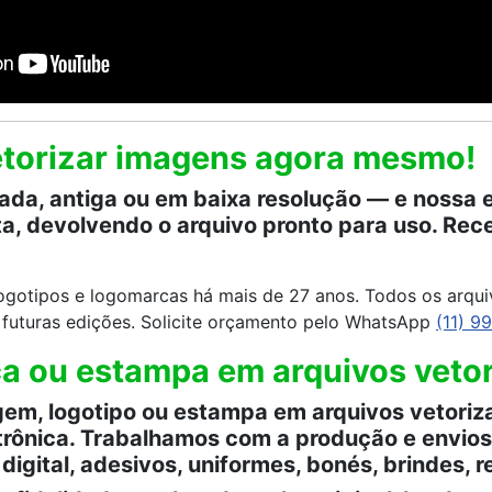
vetorizar imagens agora mesmo!
a, antiga ou em baixa resolução — e nossa e
ta, devolvendo o arquivo pronto para uso. R
ogotipos e logomarcas há mais de 27 anos. Todos os arqu
a futuras edições. Solicite orçamento pelo WhatsApp
(11) 9
a ou estampa em arquivos vetori
m, logotipo ou estampa em arquivos vetoriza
rônica. Trabalhamos com a produção e envios 
igital, adesivos, uniformes, bonés, brindes, r