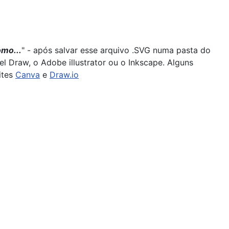
omo...
" - após salvar esse arquivo .SVG numa pasta do
 Draw, o Adobe illustrator ou o Inkscape. Alguns
ites
Canva
e
Draw.io