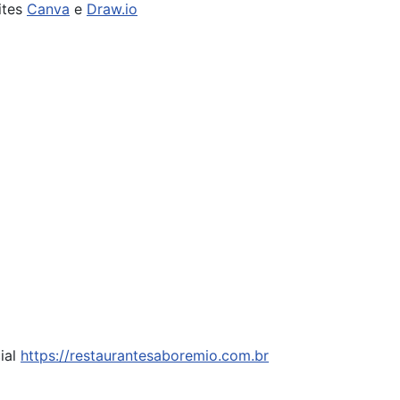
ites
Canva
e
Draw.io
ial
https://restaurantesaboremio.com.br