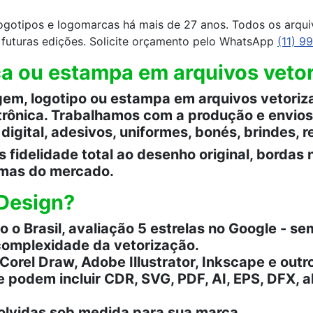
ogotipos e logomarcas há mais de 27 anos. Todos os arqu
a futuras edições. Solicite orçamento pelo WhatsApp
(11) 9
a ou estampa em arquivos vetori
m, logotipo ou estampa em arquivos vetoriza
rônica. Trabalhamos com a produção e envios 
igital, adesivos, uniformes, bonés, brindes, r
fidelidade total ao desenho original, bordas n
amas do mercado.
 Design?
 o Brasil, avaliação 5 estrelas no Google - s
complexidade da vetorização.
orel Draw, Adobe Illustrator, Inkscape e outr
e podem incluir CDR, SVG, PDF, AI, EPS, DFX,
olvidas sob medida para sua marca.