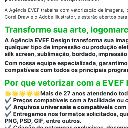
A Agência EVEF trabalha com vetorização de imagens, l
Corel Draw e o Adobe Illustrator, e estarão abertos par
Transforme sua arte, logomarc
A Agência EVEF Design transforma sua image
qualquer tipo de impressão ou produção elet
silk screen, sublimação, bordado, impressão d
Com nossa equipe especializada, garantimos 
compatíveis com todos os principais progr
Por que vetorizar com a EVEF
🌟🌟🌟🌟🌟
Mais de 27 anos atendendo todo
✔️ Preços compatíveis com a facilidade ou 
✔️
Arquivos universais e compatíveis
com C
✔️ Entregamos nos formatos solicitados, qu
PNG, PSD, GIF, entre outros.
✔️ Criação de estampas exclusivas, desenv