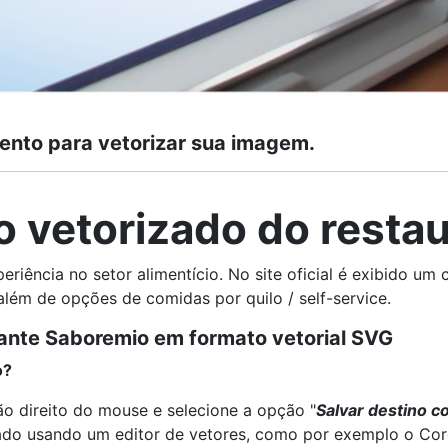
ento para vetorizar sua imagem.
o vetorizado do resta
riência no setor alimentício. N
o site oficial é exibido um
ém de opções de comidas por quilo / self-service.
rante Saboremio em formato vetorial SVG
o?
o direito do mouse e selecione a opção "
Salvar destino c
ado usando um editor de vetores, como por exemplo o Corel